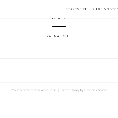
STARTSEITE
SILKE VOGTE
NOR
24. MAI 2019
Proudly powered by WordPress
|
Theme:
Daily
by
Brodziak Studio