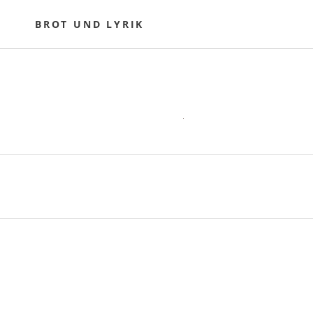
Skip
to
BROT UND LYRIK
content
POST
NAVIGATION