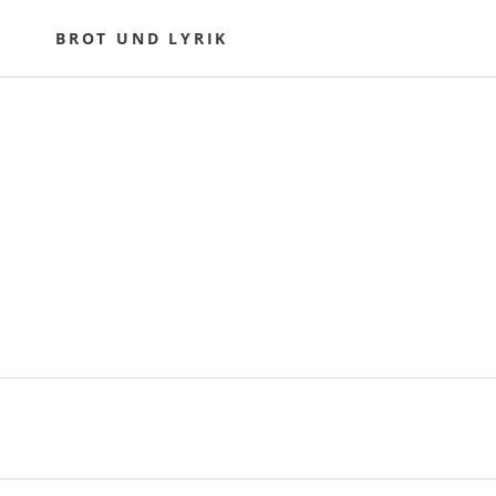
Skip
to
BROT UND LYRIK
content