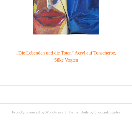
„Die Lebenden und die Toten“ Acryl auf Tonscherbe,
Silke Vogten
POST
NAVIGATION
Proudly powered by WordPress
|
Theme:
Daily
by
Brodziak Studio