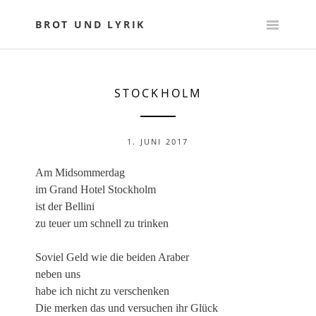
Skip
to
BROT UND LYRIK
content
STOCKHOLM
1. JUNI 2017
Am Midsommerdag
im Grand Hotel Stockholm
ist der Bellini
zu teuer um schnell zu trinken
Soviel Geld wie die beiden Araber
neben uns
habe ich nicht zu verschenken
Die merken das und versuchen ihr Glück