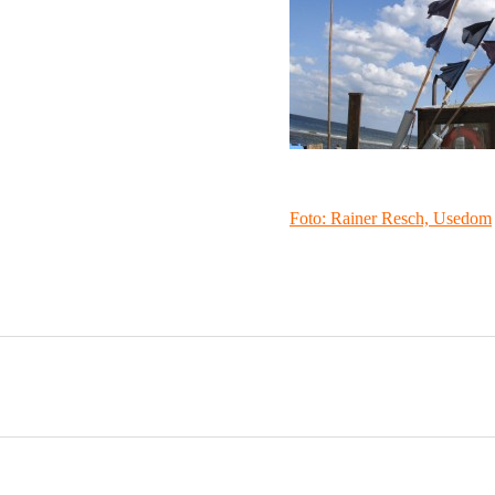
Foto: Rainer Resch, Usedom
POST
NAVIGATION